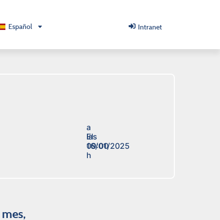
Español
Intranet
a
El
las
16/01/2025
09:00
h
l mes,