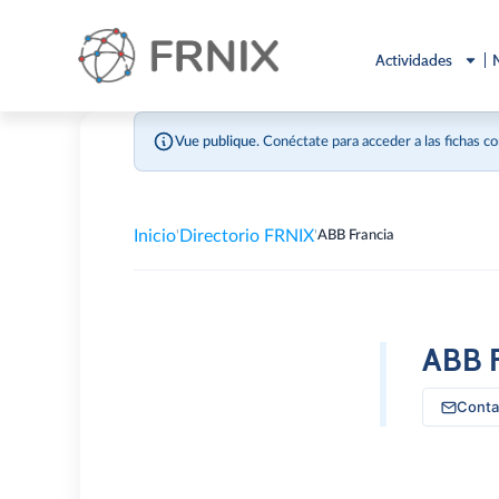
Actividades
Vue publique.
Conéctate para acceder a las fichas c
Inicio
Directorio FRNIX
'
'
ABB Francia
ABB F
Conta