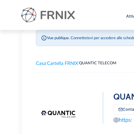
Atti
Vue publique.
Connettetevi per accedere alle schede
Casa
Cartella FRNIX
'
'
QUANTIC TELECOM
QUAN
Cont
https: