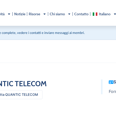
vità
Notizie
Risorse
Chi siamo
Contatto
Italiano
 complete, vedere i contatti e inviare messaggi ai membri.
TIC TELECOM
S
For
atta QUANTIC TELECOM