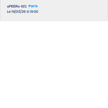
Paris
aPEERo 021
Le 19/03/26
à 19:00
Les Workshops BGP
2 journées de formation pour maîtriser le protocole
BGP sur le bout des doigts, consultez le planning ou
demandez votre session en intra-entreprise.
Plus d'info