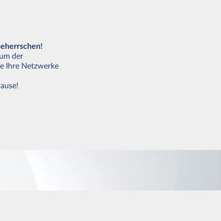
beherrschen!
rum der
ie Ihre Netzwerke
Hause!