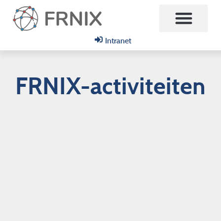
Intranet
Neem contact op met
FRNIX-activiteiten