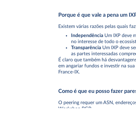
Porque é que vale a pena um IX
Existem várias razões pelas quais fa
Independência
Um IXP deve ma
no interesse de todo o ecossis
Transparência
Um IXP deve ser
as partes interessadas compre
É claro que também há desvantagens 
em angariar fundos e investir na sua
France-IX
.
Como é que eu posso fazer pare
O peering requer um ASN, endereços
Workshop BGP.
O que é um ASN?