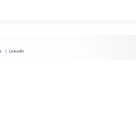
es
| LinkedIn