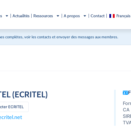
és
Actualités
Ressources
A propos
Contact
Français
es complètes, voir les contacts et envoyer des messages aux membres.
EL (ECRITEL)
F
For
cter ECRITEL
CA 
SIR
ritel.net
TVA