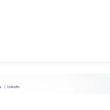
es
| LinkedIn