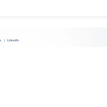
es
| LinkedIn