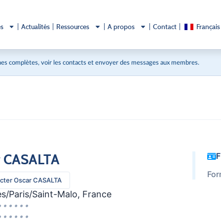
és
Actualités
Ressources
A propos
Contact
Français
es complètes, voir les contacts et envoyer des messages aux membres.
r CASALTA
F
For
cter Oscar CASALTA
s/Paris/Saint-Malo, France
••••••
••••••