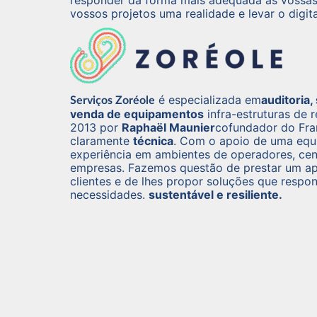
responder da forma mais adequada às vossas 
vossos projetos uma realidade e levar o digita
é especializada em
auditoria,
Serviços Zoréole
venda de equipamentos
infra-estruturas de 
2013 por
Raphaël Maunier
cofundador do Fra
claramente
técnica
. Com o apoio de uma equ
experiência em ambientes de operadores, cen
empresas. Fazemos questão de prestar um ap
clientes e de lhes propor soluções que respo
necessidades.
sustentável e resiliente.