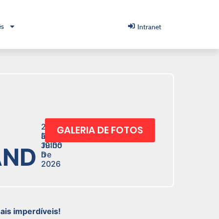
ês
Intranet
2
GALERIA DE FOTOS
De
às
Julho
19:00
AND
De
h
2026
is imperdíveis!