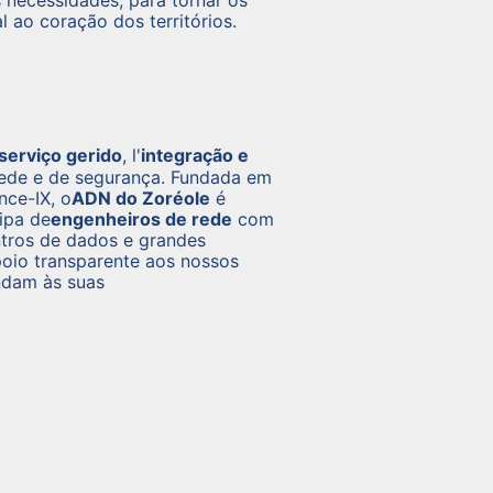
necessidades, para tornar os
l ao coração dos territórios.
 serviço gerido
, l'
integração e
rede e de segurança. Fundada em
nce-IX, o
ADN do Zoréole
é
ipa de
engenheiros de rede
com
tros de dados e grandes
oio transparente aos nossos
ndam às suas