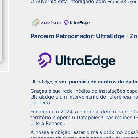
O AuvernIX está interligado com
FranceIX Lyon
Parceiro Patrocinador: UltraEdge - Zo
, o seu parceiro de centros de dad
UltraEdge
Graças à sua rede inédita de instalações espa
UltraEdge é um interveniente de referência n
perifeira.
Fundada em 2024, a empresa detém e gere 24
território e opera 6 Datapoles® nas regiões (P
Lille e Rennes).
A nossa ambição: estar o mais próximo possív